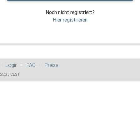
Noch nicht registriert?
Hier registrieren
⋅
Login
⋅
FAQ
⋅
Preise
:55:35 CEST